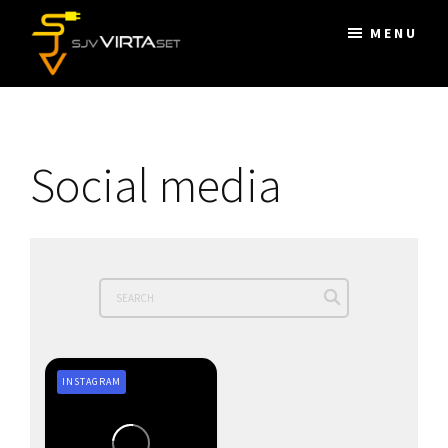
Skip
MENU
to
main
SJV
sähkötyöt,
content
VIRTASET
Lappeenranta
Social media
INSTAGRAM